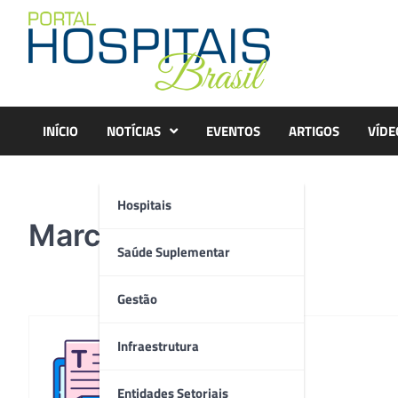
Skip
to
content
INÍCIO
NOTÍCIAS
EVENTOS
ARTIGOS
VÍDE
Hospitais
Marcio kawano
Saúde Suplementar
Gestão
Infraestrutura
Redação
Entidades Setoriais