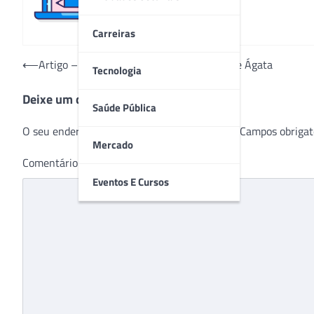
Carreiras
Navegação
⟵
Artigo – Dia do Mastologista: a coragem de Ágata
Tecnologia
de
Deixe um comentário
Post
Saúde Pública
O seu endereço de e-mail não será publicado.
Campos obrigat
Mercado
Comentário
*
Eventos E Cursos