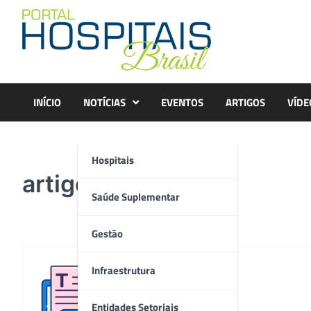
Skip
to
content
INÍCIO
NOTÍCIAS
EVENTOS
ARTIGOS
VÍDE
Hospitais
artigo
Saúde Suplementar
Gestão
Infraestrutura
Redação
Entidades Setoriais