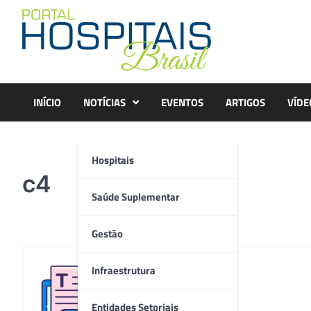
Skip
to
content
INÍCIO
NOTÍCIAS
EVENTOS
ARTIGOS
VÍDE
Hospitais
c4
Saúde Suplementar
Gestão
Infraestrutura
Redação
Entidades Setoriais