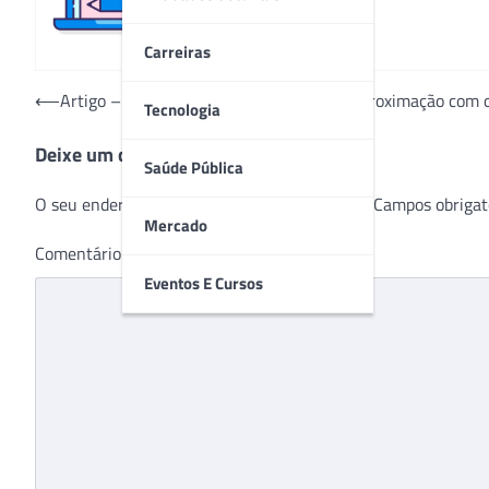
Carreiras
Navegação
⟵
Artigo – Dia do Médico: Tecnologia traz aproximação com 
Tecnologia
de
Deixe um comentário
Post
Saúde Pública
O seu endereço de e-mail não será publicado.
Campos obrigat
Mercado
Comentário
*
Eventos E Cursos