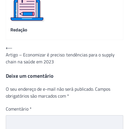
Redação
Navegação
⟵
Artigo – Economizar é preciso: tendências para o supply
de
chain na saúde em 2023
Post
Deixe um comentário
O seu endereço de e-mail não será publicado.
Campos
obrigatórios são marcados com
*
Comentário
*