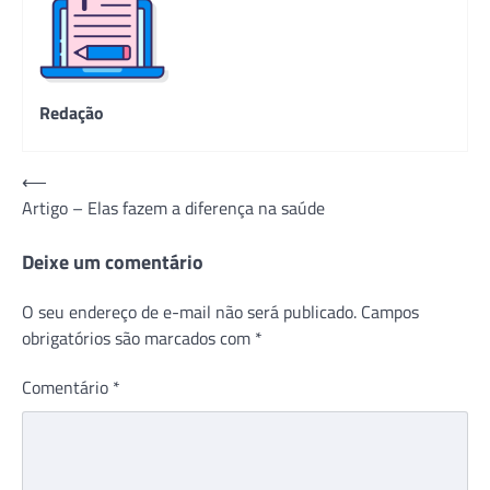
Redação
Navegação
⟵
Artigo – Elas fazem a diferença na saúde
de
Post
Deixe um comentário
O seu endereço de e-mail não será publicado.
Campos
obrigatórios são marcados com
*
Comentário
*