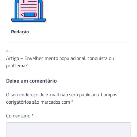
Redação
Navegação
⟵
Artigo – Envelhecimento populacional: conquista ou
de
problema?
Post
Deixe um comentário
O seu endereço de e-mail não será publicado.
Campos
obrigatórios são marcados com
*
Comentário
*