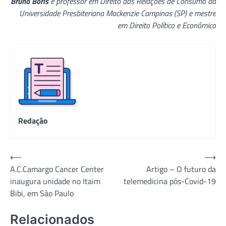
Bruno Boris
é professor em Direito das Relações de Consumo da
Universidade Presbiteriana Mackenzie Campinas (SP) e mestre
em Direito Político e Econômico
Redação
Navegação
⟵
⟶
A.C.Camargo Cancer Center
Artigo – O futuro da
de
inaugura unidade no Itaim
telemedicina pós-Covid-19
Post
Bibi, em São Paulo
Relacionados