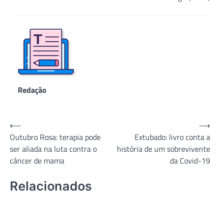
Redação
Navegação
⟵
⟶
Outubro Rosa: terapia pode
Extubado: livro conta a
de
ser aliada na luta contra o
história de um sobrevivente
Post
câncer de mama
da Covid-19
Relacionados