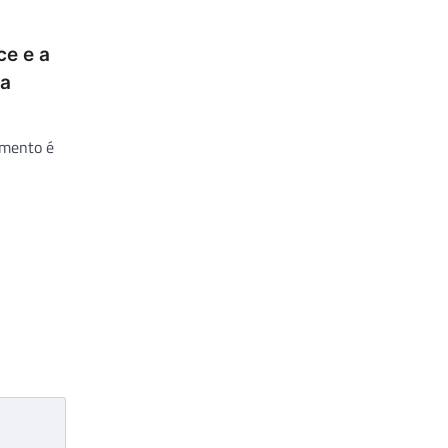
ce e a
ia
amento é