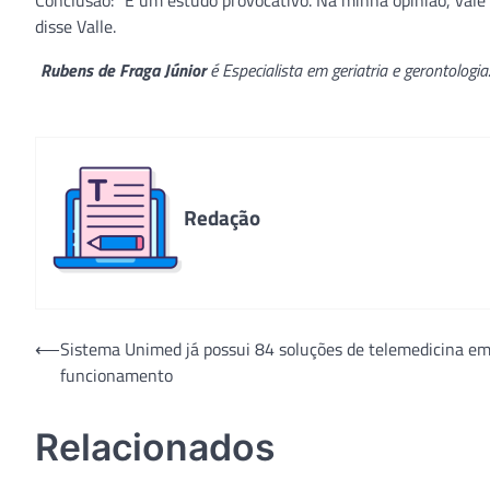
Conclusão: “É um estudo provocativo. Na minha opinião, vale a
disse Valle.
Rubens de Fraga Júnior
é Especialista em geriatria e gerontologi
Redação
Navegação
⟵
Sistema Unimed já possui 84 soluções de telemedicina e
funcionamento
de
Post
Relacionados