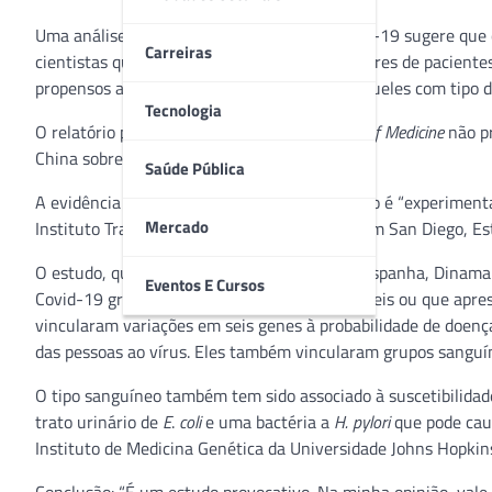
Uma análise genética de pacientes com Covid-19 sugere que 
Carreiras
cientistas que compararam os genes de milhares de paciente
propensos a ter doenças graves, enquanto aqueles com tipo 
Tecnologia
O relatório publicado no
New England Journal of Medicine
não pr
China sobre essa relação.
Saúde Pública
A evidência de um papel para o tipo sanguíneo é “experimental 
Mercado
Instituto Translacional de Pesquisa Scripps, em San Diego, Es
O estudo, que envolveu cientistas na Itália, Espanha, Dinam
Eventos E Cursos
Covid-19 grave a milhares de pessoas saudáveis ou que apre
vincularam variações em seis genes à probabilidade de doenç
das pessoas ao vírus. Eles também vincularam grupos sanguíne
O tipo sanguíneo também tem sido associado à suscetibilidade
trato urinário de
E
.
coli
e uma bactéria a
H. pylori
que pode caus
Instituto de Medicina Genética da Universidade Johns Hopkin