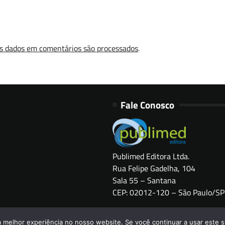
s dados em comentários são processados
.
Fale Conosco
Publimed Editora Ltda.
Rua Felipe Gadelha, 104
Sala 55 – Santana
CEP: 02012-120 – São Paulo/SP
Copyright © 2026
HOSPITAIS BRASIL
a melhor experiência no nosso website. Se você continuar a usar este s