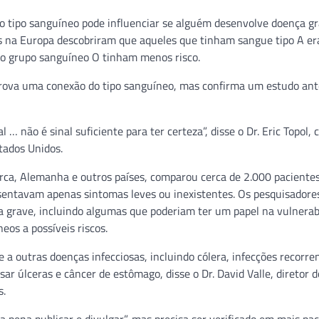
o tipo sanguíneo pode influenciar se alguém desenvolve doença gr
s na Europa descobriram que aqueles que tinham sangue tipo A e
do grupo sanguíneo O tinham menos risco.
ova uma conexão do tipo sanguíneo, mas confirma um estudo ant
… não é sinal suficiente para ter certeza”, disse o Dr. Eric Topol, 
tados Unidos.
arca, Alemanha e outros países, comparou cerca de 2.000 paciente
sentavam apenas sintomas leves ou inexistentes. Os pesquisadore
a grave, incluindo algumas que poderiam ter um papel na vulnerab
os a possíveis riscos.
 a outras doenças infecciosas, incluindo cólera, infecções recorre
ar úlceras e câncer de estômago, disse o Dr. David Valle, diretor d
s.