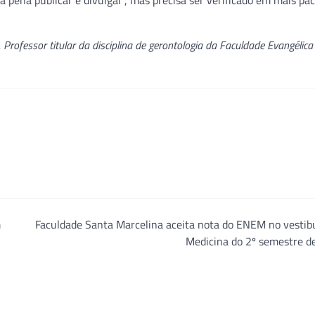
 pena publicar e divulgar”, mas precisa ser verificado em mais pac
a. Professor titular da disciplina de gerontologia da Faculdade Evangélic
m
Faculdade Santa Marcelina aceita nota do ENEM no vestib
Medicina do 2º semestre d