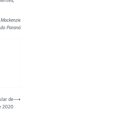
ientes,
a Mackenzie
do Paraná
ular de
⟶
e 2020