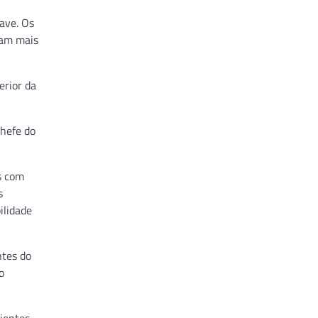
ave. Os
ram mais
erior da
chefe do
s com
s
ilidade
ntes do
o