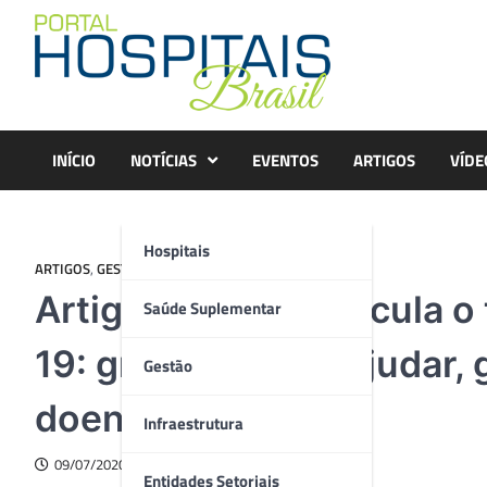
Skip
to
content
INÍCIO
NOTÍCIAS
EVENTOS
ARTIGOS
VÍDE
Hospitais
ARTIGOS
,
GESTÃO
Artigo – Estudo vincula o
Saúde Suplementar
19: grupo O pode ajudar, 
Gestão
doença grave
Infraestrutura
09/07/2020
Entidades Setoriais