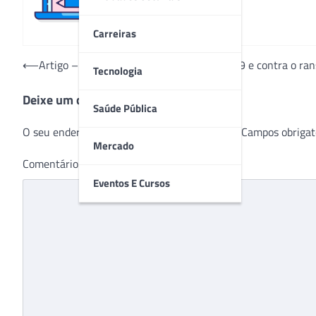
Carreiras
Navegação
⟵
Artigo – Hospitais lutam contra o Covid-19 e contra o r
Tecnologia
de
Deixe um comentário
Post
Saúde Pública
O seu endereço de e-mail não será publicado.
Campos obrigat
Mercado
Comentário
*
Eventos E Cursos