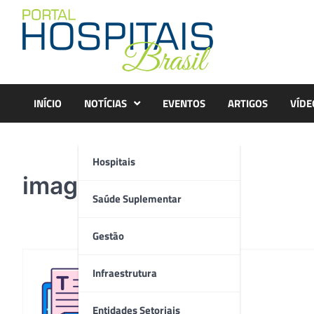
Skip
to
content
INÍCIO
NOTÍCIAS
EVENTOS
ARTIGOS
VÍDE
Hospitais
image007
Saúde Suplementar
Gestão
Infraestrutura
Redação
Entidades Setoriais