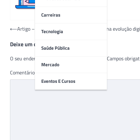
Carreiras
Navegação
⟵
Artigo – Impacto dos softwares de gestão na evolução digi
Tecnologia
de
Deixe um comentário
Post
Saúde Pública
O seu endereço de e-mail não será publicado.
Campos obrigat
Mercado
Comentário
*
Eventos E Cursos