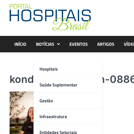
Skip
to
content
INÍCIO
NOTÍCIAS
EVENTOS
ARTIGOS
VÍDE
Hospitais
konder.bornhausen-0886
Saúde Suplementar
Gestão
Infraestrutura
Entidades Setoriais