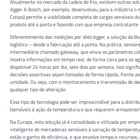
Atualmente no mercado da cadeia do frio, existem outras so
logger
. A Bosch, por exemplo, desenvolveu para a indústria o m
Coisas) permite a visibilidade completa de cargas sensíveis d
produto até a ponta e fazendo com que empresa contratante 
Diferentemente das medições por
data logger
, a solução da B
logístico – desde a fabricação até a ponta. Na prática, senso
intermediário chamado gateway, que envia os parâmetros co
mostra informações em tempo real, de forma clara para os ag
disponível 24 horas por dia, sete dias por semana. Isso signi
decisões assertivas sejam tomadas de forma rápida, frente ao
umidade. Ou seja, com o monitoramento e transmissão de dad
qualquer tipo de alteração.
Esse tipo de tecnologia pode ser imprescindível para a distr
(sensíveis à ação da temperatura e que requerem armazename
Na Europa, esta solução já é consolidada e utilizada por em
inteligente de mercadorias sensíveis à variação de temperatur
estão o ganho de eficiência, o que envolve tempo e recursos,