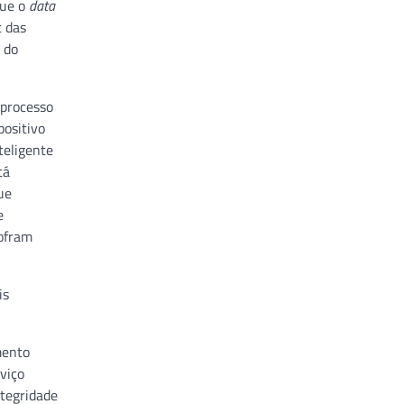
que o
data
t das
 do
 processo
positivo
teligente
tá
ue
e
sofram
is
mento
viço
ntegridade