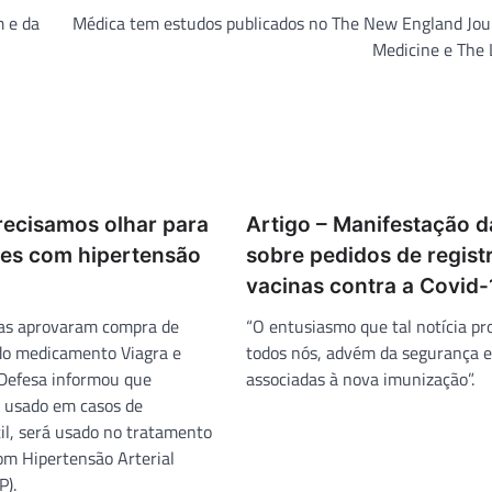
 e da
Médica tem estudos publicados no The New England Jour
Medicine e The 
recisamos olhar para
Artigo – Manifestação 
tes com hipertensão
sobre pedidos de regist
vacinas contra a Covid-
as aprovaram compra de
“O entusiasmo que tal notícia p
do medicamento Viagra e
todos nós, advém da segurança e 
 Defesa informou que
associadas à nova imunização”.
 usado em casos de
til, será usado no tratamento
com Hipertensão Arterial
P).