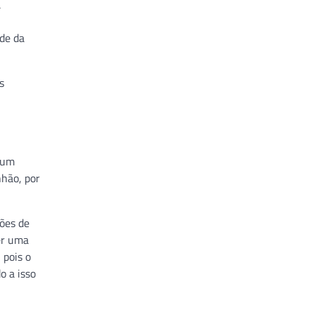
a
úde da
s
 um
nhão, por
ões de
er uma
 pois o
o a isso