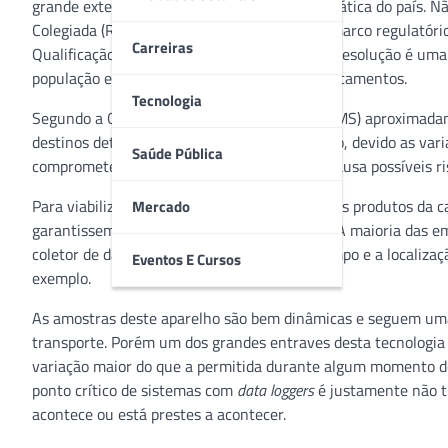
grande extensão territorial e diversidade climática do país. 
Colegiada (RDC) 304/2019, que se tornou o marco regulatório
Carreiras
Qualificação e Validação e Rastreabilidade, a resolução é uma
população e a garantia da qualidade dos medicamentos.
Tecnologia
Segundo a Organização Mundial de Saúde (OMS) aproximadam
destinos deterioradas, e sem condições de uso, devido as va
Saúde Pública
compromete a qualidade das mercadorias e causa possíveis ri
Para viabilizar as operações de distribuição dos produtos da 
Mercado
garantissem as características dos produtos. A maioria das
coletor de dados eletrônico que registra o tempo e a localiz
Eventos E Cursos
exemplo.
As amostras deste aparelho são bem dinâmicas e seguem uma
transporte. Porém um dos grandes entraves desta tecnologia 
variação maior do que a permitida durante algum momento do 
ponto crítico de sistemas com
data loggers
é justamente não tr
acontece ou está prestes a acontecer.