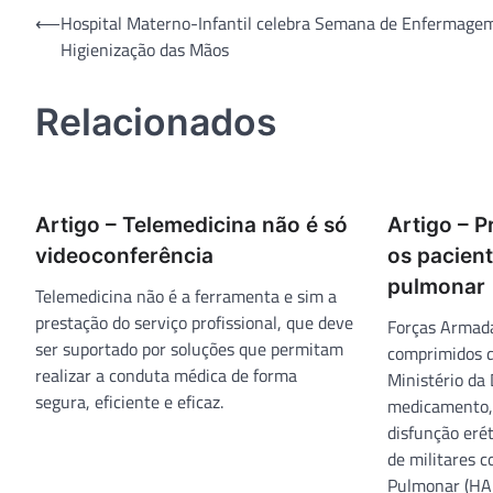
Navegação
⟵
Hospital Materno-Infantil celebra Semana de Enfermagem
Higienização das Mãos
de
Post
Relacionados
Artigo – Telemedicina não é só
Artigo – P
videoconferência
os pacien
pulmonar
Telemedicina não é a ferramenta e sim a
prestação do serviço profissional, que deve
Forças Armad
ser suportado por soluções que permitam
comprimidos 
realizar a conduta médica de forma
Ministério da
segura, eficiente e eficaz.
medicamento,
disfunção eré
de militares 
Pulmonar (HA