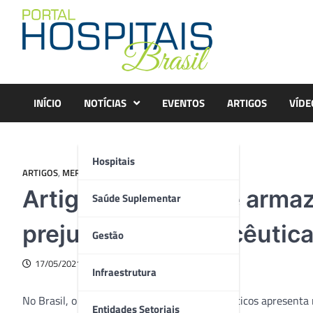
Skip
to
content
INÍCIO
NOTÍCIAS
EVENTOS
ARTIGOS
VÍDE
Hospitais
ARTIGOS
,
MERCADO
Artigo – Logística e ar
Saúde Suplementar
prejuízos às farmacêuticas
Gestão
17/05/2021
Infraestrutura
No Brasil, o transporte de produtos farmacêuticos apresenta 
Entidades Setoriais