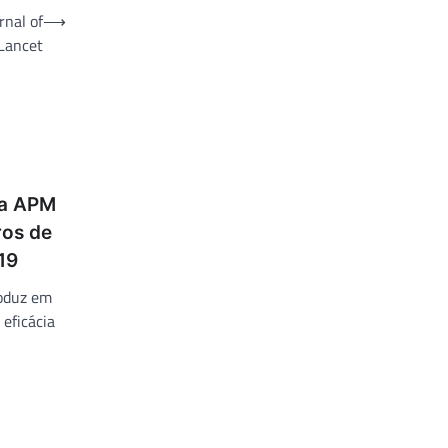
nal of
⟶
Lancet
da APM
ros de
19
roduz em
eficácia