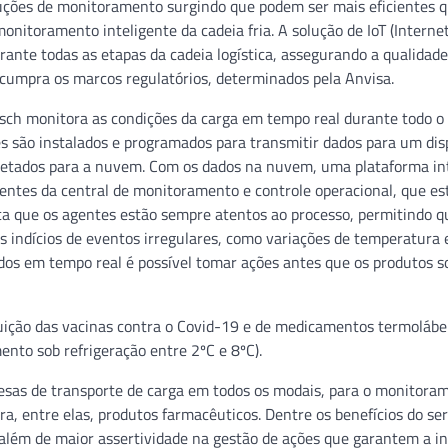
luções de monitoramento surgindo que podem ser mais eficientes 
onitoramento inteligente da cadeia fria. A solução de IoT (Interne
urante todas as etapas da cadeia logística, assegurando a qualidade
cumpra os marcos regulatórios, determinados pela Anvisa.
osch monitora as condições da carga em tempo real durante todo o
res são instalados e programados para transmitir dados para um dis
letados para a nuvem. Com os dados na nuvem, uma plataforma in
entes da central de monitoramento e controle operacional, que es
fica que os agentes estão sempre atentos ao processo, permitindo q
s indícios de eventos irregulares, como variações de temperatura 
os em tempo real é possível tomar ações antes que os produtos 
ibuição das vacinas contra o Covid-19 e de medicamentos termolábe
nto sob refrigeração entre 2ºC e 8ºC).
presas de transporte de carga em todos os modais, para o monitora
a, entre elas, produtos farmacêuticos. Dentre os benefícios do ser
 além de maior assertividade na gestão de ações que garantem a i