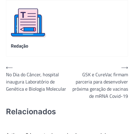
Redação
Navegação
⟵
⟶
No Dia do Câncer, hospital
GSK e CureVac firmam
de
inaugura Laboratório de
parceria para desenvolver
Post
Genética e Biologia Molecular
próxima geração de vacinas
de mRNA Covid-19
Relacionados