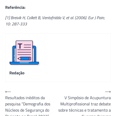
Referência:
[1] Breivik H, Collett B, Ventafridda V, et al. (2006). Eur J Pain;
10: 287-333
Redação
Navegação
⟵
⟶
Resultados inéditos da
V Simpósio de Acupuntura
de
pesquisa “Demografia dos
Multiprofissional traz debate
Post
Núcleos de Segurança do
sobre técnicas e tratamento a