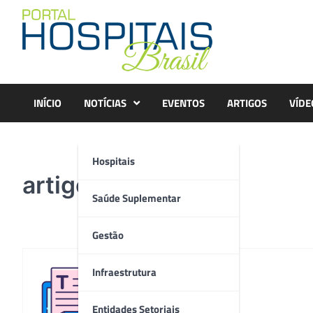
Skip
to
content
INÍCIO
NOTÍCIAS
EVENTOS
ARTIGOS
VÍDE
Hospitais
artigo
Saúde Suplementar
Gestão
Infraestrutura
Redação
Entidades Setoriais