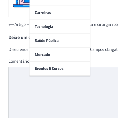
Carreiras
Navegação
⟵
Artigo – Novembro Azul, câncer de próstata e cirurgia rob
Tecnologia
de
Deixe um comentário
Post
Saúde Pública
O seu endereço de e-mail não será publicado.
Campos obrigat
Mercado
Comentário
*
Eventos E Cursos