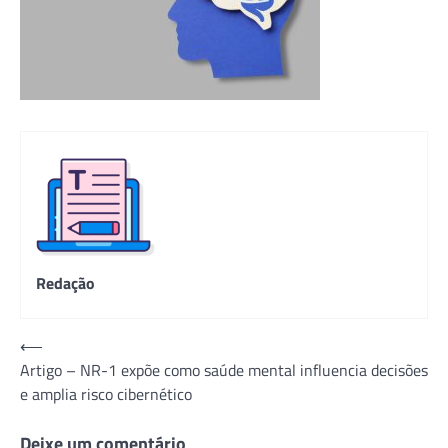
Redação
Navegação
⟵
Artigo – NR-1 expõe como saúde mental influencia decisões
de
e amplia risco cibernético
Post
Deixe um comentário