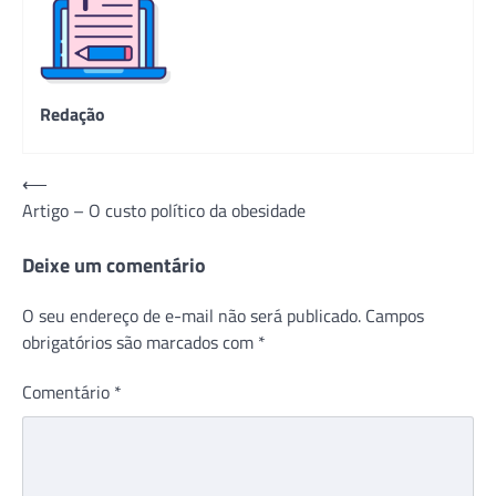
Redação
Navegação
⟵
Artigo – O custo político da obesidade
de
Post
Deixe um comentário
O seu endereço de e-mail não será publicado.
Campos
obrigatórios são marcados com
*
Comentário
*