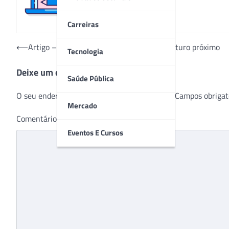
Carreiras
Navegação
⟵
Artigo – O mercado de saúde hoje e seu futuro próximo
Tecnologia
de
Deixe um comentário
Post
Saúde Pública
O seu endereço de e-mail não será publicado.
Campos obrigat
Mercado
Comentário
*
Eventos E Cursos