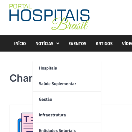
Skip
to
content
INÍCIO
NOTÍCIAS
EVENTOS
ARTIGOS
VÍDE
Hospitais
Charles Lopes_B2
Saúde Suplementar
Gestão
Infraestrutura
Redação
Entidades Setoriais