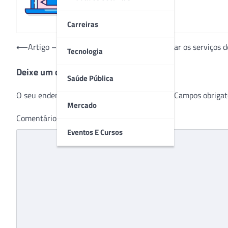
Carreiras
Navegação
⟵
Artigo – O que pode ser feito para aprimorar os serviços d
Tecnologia
de
Deixe um comentário
Post
Saúde Pública
O seu endereço de e-mail não será publicado.
Campos obrigat
Mercado
Comentário
*
Eventos E Cursos