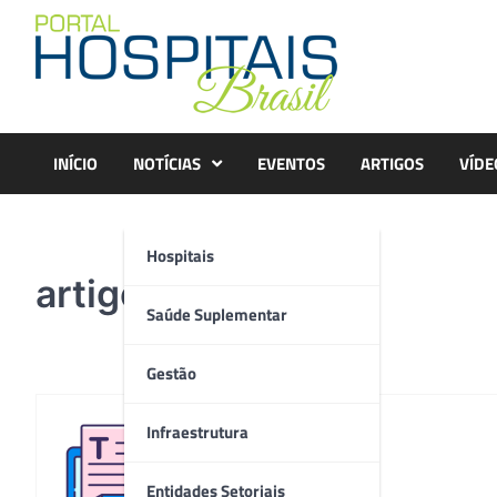
Skip
to
content
INÍCIO
NOTÍCIAS
EVENTOS
ARTIGOS
VÍDE
Hospitais
artigo2
Saúde Suplementar
Gestão
Infraestrutura
Redação
Entidades Setoriais