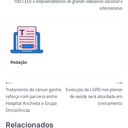
100 CEOs e empreendedores de grande relevância nacional e
internacional
Redação
Navegação
⟵
⟶
Tratamento do câncer ganha
Evolução da LGPD nos planos
de
reforço com parceria entre
de saúde será abordada em
Post
Hospital Anchieta e Grupo
treinamento
Oncoclínicas
Relacionados