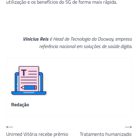
utilização e os benefícios do 5G de forma mais rápida.
Vinicius Reis
é Head de Tecnologia da Docway, empresa
referência nacional em soluções de saúde digital
Redação
Navegação
⟵
⟶
Unimed Vitória recebe prêmio
Tratamento humanizado:
de