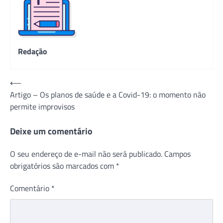
Redação
Navegação
⟵
Artigo – Os planos de saúde e a Covid-19: o momento não
de
permite improvisos
Post
Deixe um comentário
O seu endereço de e-mail não será publicado.
Campos
obrigatórios são marcados com
*
Comentário
*