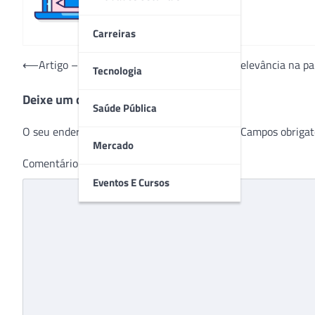
Carreiras
Navegação
⟵
Artigo – Outubro Rosa ganha ainda mais relevância na p
Tecnologia
de
Deixe um comentário
Post
Saúde Pública
O seu endereço de e-mail não será publicado.
Campos obrigat
Mercado
Comentário
*
Eventos E Cursos