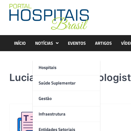
Skip
to
content
INÍCIO
NOTÍCIAS
EVENTOS
ARTIGOS
VÍDE
Hospitais
Luciano Viana Oncologis
Saúde Suplementar
Gestão
Infraestrutura
Redação
Entidades Setoriais