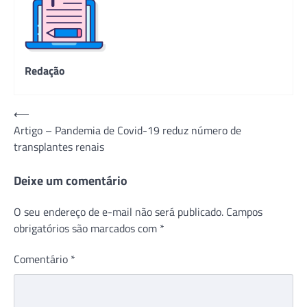
Redação
Navegação
⟵
Artigo – Pandemia de Covid-19 reduz número de
de
transplantes renais
Post
Deixe um comentário
O seu endereço de e-mail não será publicado.
Campos
obrigatórios são marcados com
*
Comentário
*