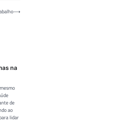
rabalho
⟶
mas na
e mesmo
aúde
ante de
ndo ao
ara lidar