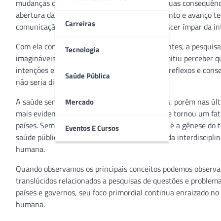
mudanças que impactaram, impactam e que suas consequências 
abertura das fronteiras ao comércio, crescimento e avanço te
Carreiras
comunicação como as redes sociais com o crescer ímpar da in
Com ela conseguimos desbravar novos horizontes, a pesquisa
Tecnologia
imagináveis. Contudo, a globalização nos permitiu perceber
intenções e benefícios sejam inenarráveis, os reflexos e co
Saúde Pública
não seria diferente na equidade em saúde.
A saúde sempre foi um bem intangível a todos, porém nas últi
Mercado
mais evidente de que a presença da “saúde” se tornou um fato
países. Sem dúvida o processo de globalização é a gênese do t
Eventos E Cursos
saúde pública, internacional, da coletividade, da interdisci
humana.
Quando observamos os principais conceitos podemos observar
translúcidos relacionados a pesquisas de questões e problema
países e governos, seu foco primordial continua enraizado n
humana.