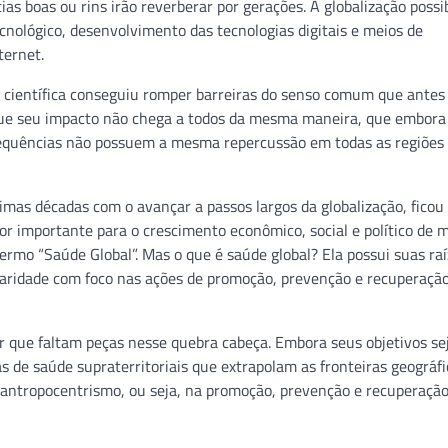
boas ou rins irão reverberar por gerações. A globalização possib
cnológico, desenvolvimento das tecnologias digitais e meios de
ternet.
 científica conseguiu romper barreiras do senso comum que ante
 que seu impacto não chega a todos da mesma maneira, que embora
nsequências não possuem a mesma repercussão em todas as regiões 
mas décadas com o avançar a passos largos da globalização, ficou
r importante para o crescimento econômico, social e político de 
ermo “Saúde Global”. Mas o que é saúde global? Ela possui suas ra
plinaridade com foco nas ações de promoção, prevenção e recuperaçã
 que faltam peças nesse quebra cabeça. Embora seus objetivos s
s de saúde supraterritoriais que extrapolam as fronteiras geográfi
o antropocentrismo, ou seja, na promoção, prevenção e recuperaçã