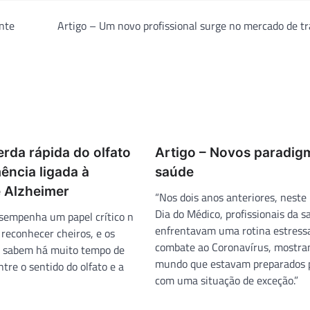
nte
Artigo – Um novo profissional surge no mercado de t
erda rápida do olfato
Artigo – Novos paradig
ência ligada à
saúde
 Alzheimer
“Nos dois anos anteriores, nest
Dia do Médico, profissionais da s
sempenha um papel crítico n
enfrentavam uma rotina estress
 reconhecer cheiros, e os
combate ao Coronavírus, mostra
s sabem há muito tempo de
mundo que estavam preparados p
tre o sentido do olfato e a
com uma situação de exceção.”