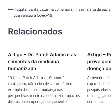
Navegação
⟵
Hospital Santa Catarina comemora milésima alta de pacie
que venceu a Covid-19
de
Post
Relacionados
Artigo – Dr. Patch Adams e as
Artigo – P
sementes da medicina
prevê dem
humanizada
doença de
“O filme Patch Adams – O amor é
A memória de
contagioso, não deixa de ser um ótimo
capacidade de
exemplo de como a mudança nas
pesquisadore
perspectivas médicas pode trazer impactos
uma ligação en
diretos na recuperação do paciente”
demência.