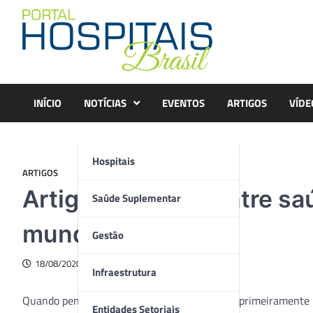
Skip
to
content
INÍCIO
NOTÍCIAS
EVENTOS
ARTIGOS
VÍDE
Hospitais
ARTIGOS
Artigo – Relação entre s
Saúde Suplementar
mundo globalizado
Gestão
18/08/2020
Infraestrutura
Quando pensamos em Saúde Global devemos primeiramente r
Entidades Setoriais