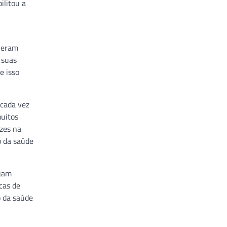
ilitou a
s eram
 suas
e isso
 cada vez
muitos
ízes na
o da saúde
ejam
cas de
o da saúde