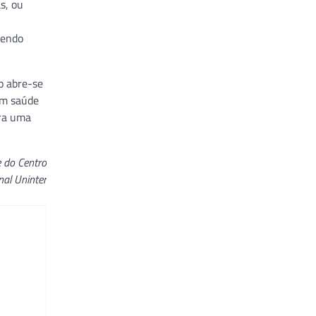
s, ou
tendo
o abre-se
em saúde
ara uma
 do Centro
nal Uninter