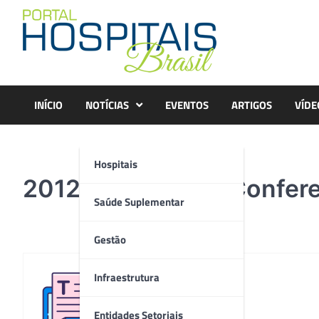
Skip
to
content
INÍCIO
NOTÍCIAS
EVENTOS
ARTIGOS
VÍDE
Hospitais
2012 Esri Partner Confer
Saúde Suplementar
Gestão
Infraestrutura
Redação
Entidades Setoriais