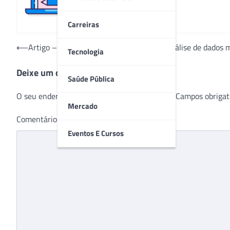
Carreiras
Navegação
⟵
Artigo – Robustas e resilientes: como a análise de dado
Tecnologia
de
Deixe um comentário
Post
Saúde Pública
O seu endereço de e-mail não será publicado.
Campos obrigat
Mercado
Comentário
*
Eventos E Cursos