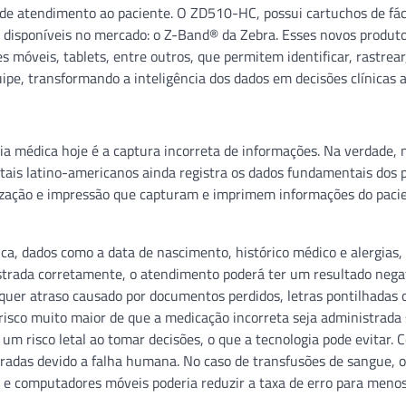
de atendimento ao paciente. O ZD510-HC, possui cartuchos de fác
 disponíveis no mercado: o Z-Band® da Zebra. Esses novos produt
veis, tablets, entre outros, que permitem identificar, rastrear,
ipe, transformando a inteligência dos dados em decisões clínicas a
ia médica hoje é a captura incorreta de informações. Na verdade,
itais latino-americanos ainda registra os dados fundamentais dos 
alização e impressão que capturam e imprimem informações do pac
ca, dados como a data de nascimento, histórico médico e alergias
istrada corretamente, o atendimento poderá ter um resultado nega
alquer atraso causado por documentos perdidos, letras pontilhadas 
isco muito maior de que a medicação incorreta seja administrada 
um risco letal ao tomar decisões, o que a tecnologia pode evitar.
radas devido a falha humana. No caso de transfusões de sangue, o
 e computadores móveis poderia reduzir a taxa de erro para menos