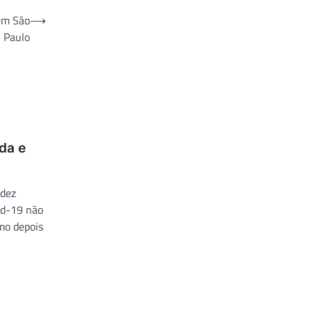
 em São
⟶
Paulo
da e
 dez
id-19 não
mo depois