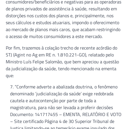
consumidores/beneficiários e negativas para as operadoras
de planos privados de assistência à saúde, resultando em
distorções nos custos dos planos e, principalmente, nos
seus cálculos e estudos atuariais, impondo o oferecimento
ao mercado de planos mais caros, que acabam restringindo
o acesso de muitos consumidores a este mercado.
Por fim, trazemos à colação trecho de recente acórdão do
STJ (Agint no Ag em RE n. 1.810.221-GO), relatado pelo
Ministro Luís Felipe Salomão, que bem apreciou a questão
da judicialização da saúde, tendo mencionado na ementa
que:
“Conforme adverte a abalizada doutrina, o fenômeno
denominado ‘judicialização da saúde’ exige redobrada
cautela e autocontenção por parte de toda a
magistratura, para não ser levada a proferir decisões
Documento: 141717455 – EMENTA, RELATÓRIO E VOTO
– Site certificado Página 4 de 30 Superior Tribunal de
Justiça limitando-se ao temerário exame insulado dos