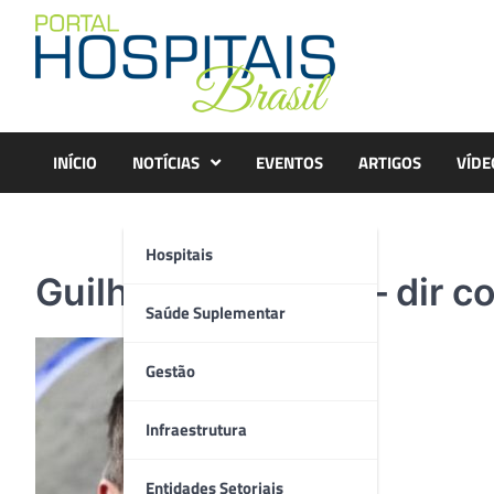
Skip
to
content
INÍCIO
NOTÍCIAS
EVENTOS
ARTIGOS
VÍDE
Hospitais
Guilherme Marcial – dir 
Saúde Suplementar
Gestão
Infraestrutura
Entidades Setoriais