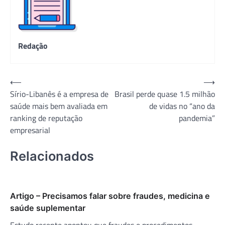
Redação
Navegação
⟵
⟶
Sírio-Libanês é a empresa de
Brasil perde quase 1.5 milhão
de
saúde mais bem avaliada em
de vidas no “ano da
Post
ranking de reputação
pandemia”
empresarial
Relacionados
Artigo – Precisamos falar sobre fraudes, medicina e
saúde suplementar
Estudo recente apontou que fraudes e procedimentos