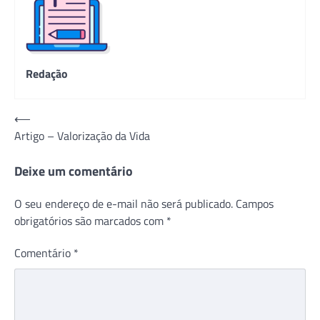
Redação
Navegação
⟵
Artigo – Valorização da Vida
de
Post
Deixe um comentário
O seu endereço de e-mail não será publicado.
Campos
obrigatórios são marcados com
*
Comentário
*