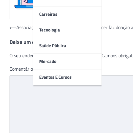
Carreiras
Navegação
⟵
Associação Bauruense de Combate ao Câncer faz doação a
Tecnologia
de
Deixe um comentário
Post
Saúde Pública
O seu endereço de e-mail não será publicado.
Campos obrigat
Mercado
Comentário
*
Eventos E Cursos