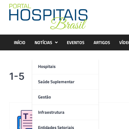
Skip
to
content
INÍCIO
NOTÍCIAS
EVENTOS
ARTIGOS
VÍDE
Hospitais
1-5
Saúde Suplementar
Gestão
Infraestrutura
Redação
Entidades Setoriais