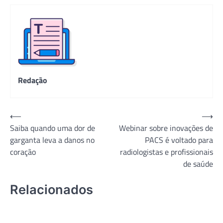
Redação
Navegação
⟵
⟶
Saiba quando uma dor de
Webinar sobre inovações de
de
garganta leva a danos no
PACS é voltado para
Post
coração
radiologistas e profissionais
de saúde
Relacionados