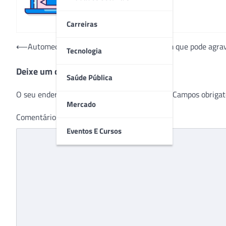
Carreiras
Navegação
⟵
Automedicação no inverno: prática comum que pode agrav
Tecnologia
de
Deixe um comentário
Post
Saúde Pública
O seu endereço de e-mail não será publicado.
Campos obrigat
Mercado
Comentário
*
Eventos E Cursos