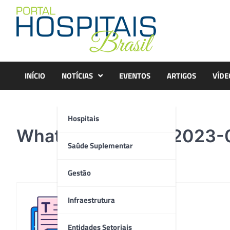
Skip
to
content
INÍCIO
NOTÍCIAS
EVENTOS
ARTIGOS
VÍDE
Hospitais
WhatsApp-Image-2023-0
Saúde Suplementar
Gestão
Infraestrutura
Redação
Entidades Setoriais