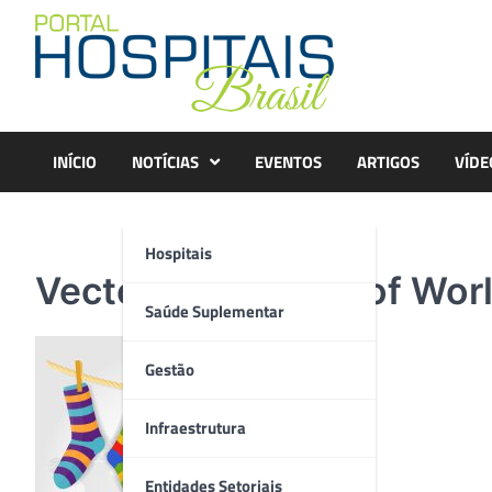
Skip
to
content
INÍCIO
NOTÍCIAS
EVENTOS
ARTIGOS
VÍDE
Hospitais
Vector Illustration of W
Saúde Suplementar
Gestão
Infraestrutura
Entidades Setoriais