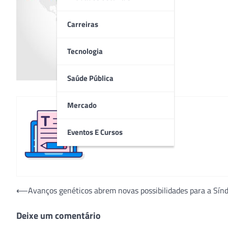
Carreiras
Tecnologia
Saúde Pública
Mercado
Eventos E Cursos
Redação
Navegação
⟵
Avanços genéticos abrem novas possibilidades para a Sí
de
Deixe um comentário
Post