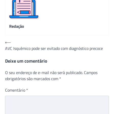
Redação
Navegação
⟵
AVC Isquêmico pode ser evitado com diagnóstico precoce
de
Post
Deixe um comentário
O seu endereço de e-mail não será publicado.
Campos
obrigatórios são marcados com
*
Comentário
*