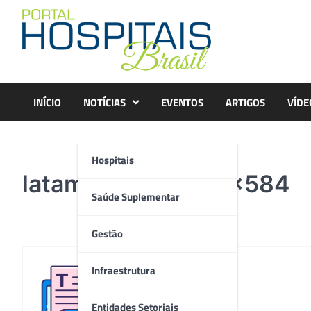
Skip
to
content
INÍCIO
NOTÍCIAS
EVENTOS
ARTIGOS
VÍDE
Hospitais
latam-cargo-1068×584
Saúde Suplementar
Gestão
Infraestrutura
Redação
Entidades Setoriais