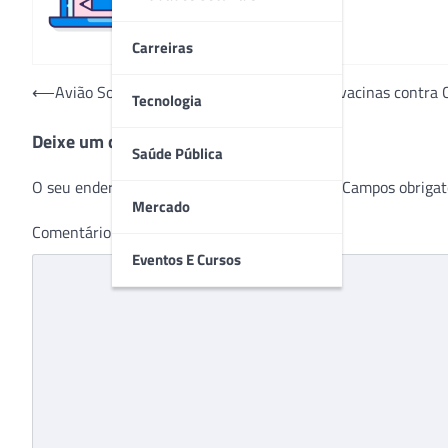
Carreiras
Navegação
⟵
Avião Solidário continuará transportando vacinas contr
Tecnologia
de
Deixe um comentário
Post
Saúde Pública
O seu endereço de e-mail não será publicado.
Campos obrigat
Mercado
Comentário
*
Eventos E Cursos