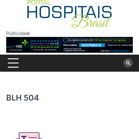
Skip
to
content
Publicidade
BLH 504