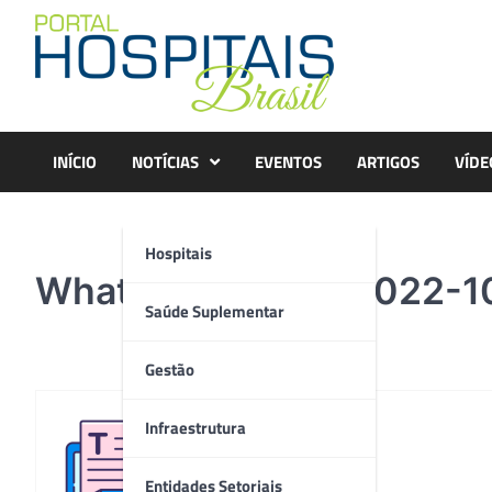
Skip
to
content
INÍCIO
NOTÍCIAS
EVENTOS
ARTIGOS
VÍDE
Hospitais
WhatsApp Image 2022-10
Saúde Suplementar
Gestão
Infraestrutura
Redação
Entidades Setoriais