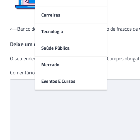
Carreiras
Navegação
⟵
Banco de Leite de Jundiaí precisa de doação de frascos de 
Tecnologia
de
Deixe um comentário
Post
Saúde Pública
O seu endereço de e-mail não será publicado.
Campos obrigat
Mercado
Comentário
*
Eventos E Cursos