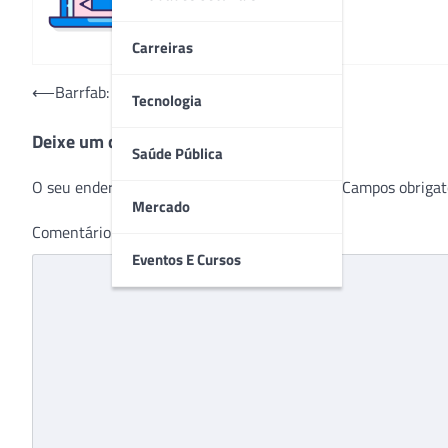
Carreiras
Navegação
⟵
Barrfab: 20 anos apaixonada pela vida
Tecnologia
de
Deixe um comentário
Post
Saúde Pública
O seu endereço de e-mail não será publicado.
Campos obrigat
Mercado
Comentário
*
Eventos E Cursos