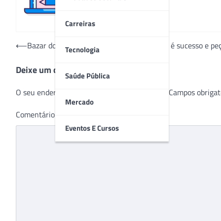
Carreiras
Navegação
⟵
Bazar do Hospital do Câncer de Uberlândia é sucesso e pe
Tecnologia
de
Deixe um comentário
Post
Saúde Pública
O seu endereço de e-mail não será publicado.
Campos obrigat
Mercado
Comentário
*
Eventos E Cursos