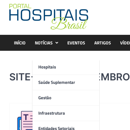
Skip
to
content
INÍCIO
NOTÍCIAS
EVENTOS
ARTIGOS
VÍDE
Hospitais
SITE-BAZAR-NOVEMBRO
Saúde Suplementar
Gestão
Infraestrutura
Redação
Entidades Setoriais