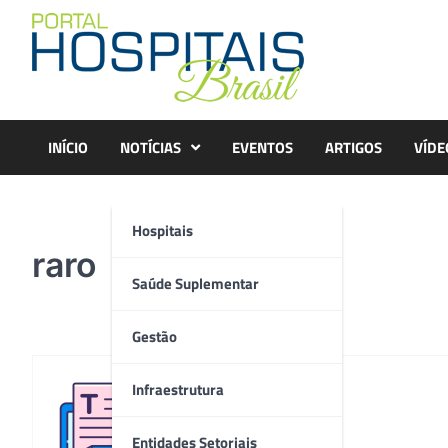
Skip
to
content
INÍCIO
NOTÍCIAS
EVENTOS
ARTIGOS
VÍDE
Hospitais
raro
Saúde Suplementar
Gestão
Infraestrutura
Redação
Entidades Setoriais