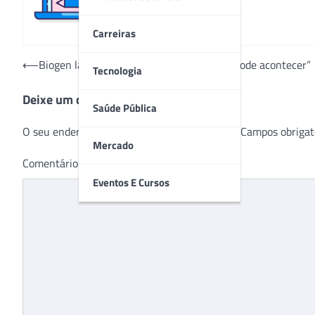
Carreiras
Navegação
⟵
Biogen lança campanha “O raro também pode acontecer”
Tecnologia
de
Deixe um comentário
Post
Saúde Pública
O seu endereço de e-mail não será publicado.
Campos obrigat
Mercado
Comentário
*
Eventos E Cursos