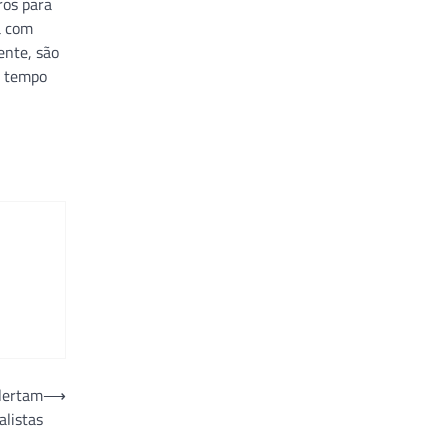
ros para
a com
ente, são
m tempo
alertam
⟶
alistas