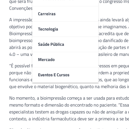
que será fruto de palestras e debates durante o congresso In
Convenções Frei Caneca, em São Paulo.
Carreiras
A impressão de órgãos completos e funcionais ainda levará al
objetivo pode ser alcançado muito antes do que imaginamos. A
Tecnologia
Bioimpressão de Tecidos, Janaina Dernowsek, acredita que den
bioimpressos como a substituição de um trecho danificado de a
Saúde Pública
abrirá as portas para desenvolvimento e produção de partes 
4.0 – uma visão multidisciplinar do cenário brasileiro de man
Mercado
“É possível fazermos tecidos humanos bioimpressos em pequen
porque não há estímulo físico, ou seja, eles perdem a proprie
Eventos E Cursos
funcionais e duráveis como os tecidos humanos, que ao longo
que envolve o material biogenético, quanto na melhoria das i
No momento, a bioimpressão começa a ser usada para estudo 
mesmo formato e dimensão do encontrado no paciente. “Essa r
especialistas testem as drogas capazes ou não de aniquilar a
contexto, a indústria farmacêutica deve ser a primeira a se 