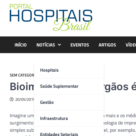
Skip
to
content
INÍCIO
NOTÍCIAS
EVENTOS
ARTIGOS
VÍDE
Hospitais
SEM CATEGORIA
Bioimpressão de órgãos é
Saúde Suplementar
20/05/2019
Gestão
Imagine uma pessoa cujos rins não funcionam mais e os médi
Infraestrutura
surgimento da bioimpressão, evolução da tecnologia de impre
simples substituição de peças de um automóvel, por exemplo. 
Entidades Setoriais