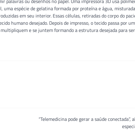
ir palavras ou desenhos no papel. Uma impressora 3D usa políme
el, uma espécie de gelatina formada por proteína e água, misturad
oduzidas em seu interior. Essas células, retiradas do corpo do paci
cido humano desejado. Depois de impresso, o tecido passa por u
 multipliquem e se juntem formando a estrutura desejada para ser
“Telemedicina pode gerar a saúde conectada”, 
especi