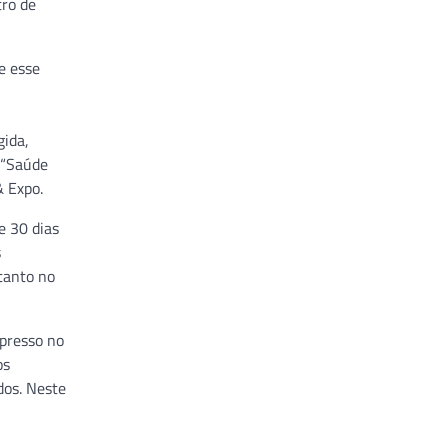
tro de
e esse
gida,
 “Saúde
& Expo.
e 30 dias
s
tanto no
mpresso no
os
dos. Neste