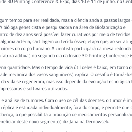
side 3D Printing Conference & Expo, dias 10 e 11 de junho, no Cen
gum tempo para ser realidade, mas a ciência anda a passos largos 
 bióloga geneticista e pesquisadora na área de Biofabricação e
tro de dez anos será possível fazer curativos por meio de tecidos
lguma artéria, cartilagem ou tecido ósseo, etapa que, ao ser atin
maiores do corpo humano. A cientista participará da mesa redonda
ufatura aditiva”, no segundo dia da Inside 3D Printing Conference 
a quantidade. Mas o tempo de vida útil deles é baixo, em torno d
dade mecânica dos vasos sanguíneos”, explica. O desafio é torná-lo
 da vida se regeneram, mas isso depende da evolução tecnológica 
mpressoras e softwares utilizados.
e análise de tumores. Com o uso de células doentes, o tumor é i
éplica é estudada individualmente, fora do corpo, e permite que 
 doença, o que possibilita a produção de medicamentos personaliza
beneficiar deste novo segmento”, diz Janaina Dernowsek.