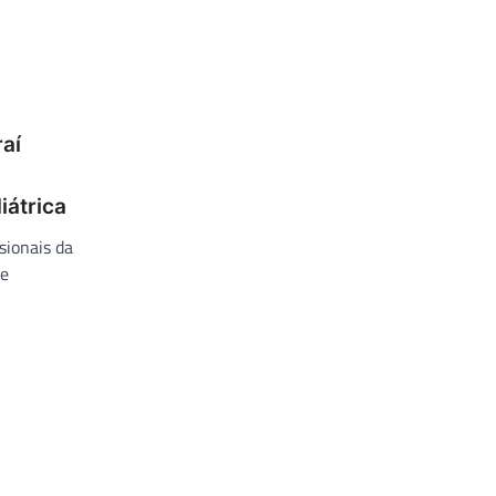
raí
iátrica
sionais da
re