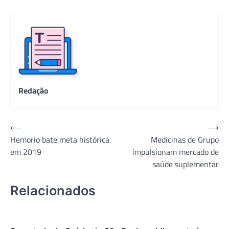
Redação
Navegação
⟵
⟶
Hemorio bate meta histórica
Medicinas de Grupo
de
em 2019
impulsionam mercado de
Post
saúde suplementar
Relacionados