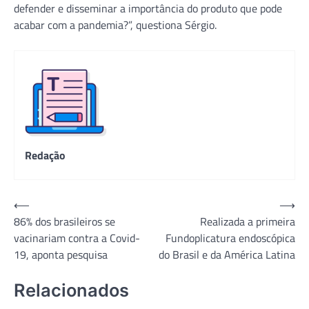
defender e disseminar a importância do produto que pode
acabar com a pandemia?”, questiona Sérgio.
Redação
Navegação
⟵
⟶
86% dos brasileiros se
Realizada a primeira
de
vacinariam contra a Covid-
Fundoplicatura endoscópica
Post
19, aponta pesquisa
do Brasil e da América Latina
Relacionados