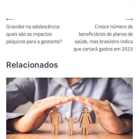
Navegação
⟵
⟶
Gravidez na adolescência:
Cresce número de
de
quais são os impactos
beneficiários de planos de
Post
psíquicos para a gestante?
saúde, mas brasileiro indica
que cortará gastos em 2023
Relacionados