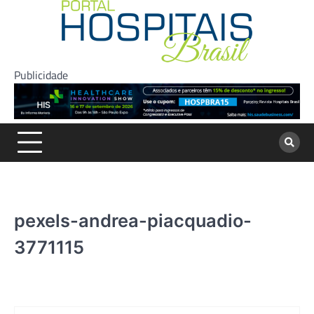
Skip
to
content
Publicidade
pexels-andrea-piacquadio-
3771115