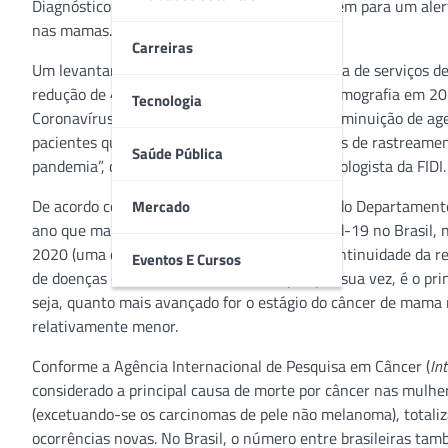
Diagnóstico por Imagem (FIDI) e o HCor se unem para um ale
nas mamas.
Carreiras
Um levantamento realizado pela FIDI – gestora de serviços 
redução de 42,6% na busca por exames de mamografia em 202
Tecnologia
Coronavírus parece ser a causa principal da diminuição de 
pacientes que deram continuidade nos exames de rastreamen
Saúde Pública
pandemia”, observa Vivian Milani, médica radiologista da FIDI.
De acordo com Dr. Abdalla Skaf, coordenador do Departamen
Mercado
ano que marcou o início da pandemia de Covid-19 no Brasil, 
2020 (uma queda de 27,3%). No entanto, a continuidade da r
Eventos E Cursos
de doenças como o câncer de mama, que, por sua vez, é o prin
seja, quanto mais avançado for o estágio do câncer de mama
relativamente menor.
Conforme a Agência Internacional de Pesquisa em Câncer (
In
considerado a principal causa de morte por câncer nas mulhe
(excetuando-se os carcinomas de pele não melanoma), total
ocorrências novas. No Brasil, o número entre brasileiras ta