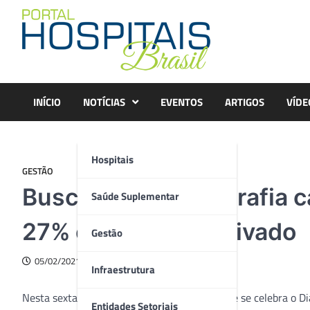
Skip
to
content
INÍCIO
NOTÍCIAS
EVENTOS
ARTIGOS
VÍDE
Hospitais
GESTÃO
Buscas por mamografia c
Saúde Suplementar
27% em hospital privado
Gestão
05/02/2021
Infraestrutura
Nesta sexta-feira, 5 de fevereiro, data em que se celebra o 
Entidades Setoriais