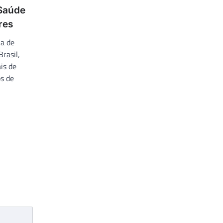
 Saúde
res
ia de
rasil,
is de
s de