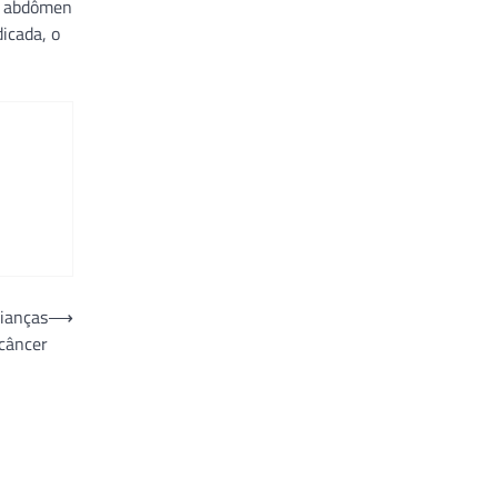
 o abdômen
icada, o
ianças
⟶
câncer