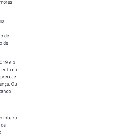
umores
uma
ro de
o de
019 e o
imento em
 precoce
oença. Ou
icando
,
o inteiro
 de
o