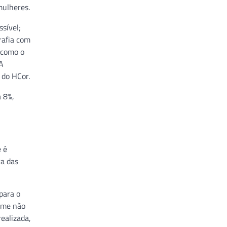
mulheres.
ssível;
rafia com
 como o
 A
 do HCor.
 8%,
 é
ra das
para o
ame não
ealizada,