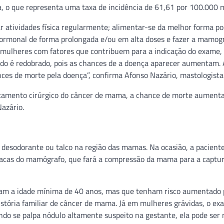
, o que representa uma taxa de incidência de 61,61 por 100.000 
r atividades física regularmente; alimentar-se da melhor forma po
o hormonal de forma prolongada e/ou em alta doses e fazer a mamog
ulheres com fatores que contribuem para a indicação do exame,
dado é redobrado, pois as chances de a doença aparecer aumentam.
nces de morte pela doença”, confirma Afonso Nazário, mastologista
atamento cirúrgico do câncer de mama, a chance de morte aumenta
azário.
desodorante ou talco na região das mamas. Na ocasião, a paciente
placas do mamógrafo, que fará a compressão da mama para a captu
ham a idade mínima de 40 anos, mas que tenham risco aumentado 
tória familiar de câncer de mama. Já em mulheres grávidas, o ex
ndo se palpa nódulo altamente suspeito na gestante, ela pode ser r