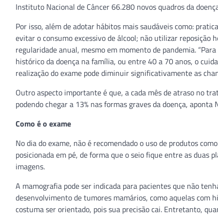
Instituto Nacional de Câncer 66.280 novos quadros da doença
Por isso, além de adotar hábitos mais saudáveis como: pratica
evitar o consumo excessivo de álcool; não utilizar reposiçã
regularidade anual, mesmo em momento de pandemia. “Para m
histórico da doença na família, ou entre 40 a 70 anos, o cui
realização do exame pode diminuir significativamente as cha
Outro aspecto importante é que, a cada mês de atraso no tr
podendo chegar a 13% nas formas graves da doença, aponta N
Como é o exame
No dia do exame, não é recomendado o uso de produtos como 
posicionada em pé, de forma que o seio fique entre as duas 
imagens.
A mamografia pode ser indicada para pacientes que não ten
desenvolvimento de tumores mamários, como aquelas com his
costuma ser orientado, pois sua precisão cai. Entretanto, qua