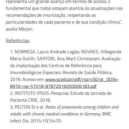
representa um grande avanço em termos de acesso. É
fundamental que todos estejam atentos às atualizações nas
recomendações de imunização, respeitando as
particularidades de cada paciente e de sua condição clínica”,
avalia Márjori.
Referências:
NOBREGA, Laura Andrade Lagôa; NOVAES, Hillegonda
Maria Dutilh; SARTORI, Ana Marli Christovam. Avaliação
da implantação dos Centros de Referência para
Imunobiológicos Especiais. Revista de Saúde Pública,
2016. Acesso em:
www.scielo.br/pdf/rsp/v50/pt_0034-
8910-rsp-S1518-87872016050006183.pdf
2. INSTITUTO IPSOS. Pesquisa: Estudo da Jornada do
Paciente CRIE, 2018.
3. PELTON SI e al.
Rates of pneumonia among children and
adults with chronic medical conditions in Germany
. BMC
Infect Dis. 2015;15(1):470.