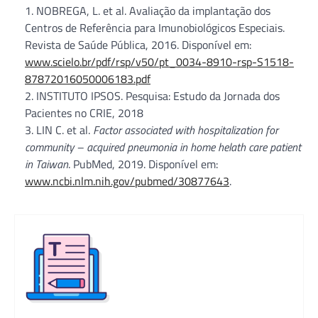
NOBREGA, L. et al. Avaliação da implantação dos
Centros de Referência para Imunobiológicos Especiais.
Revista de Saúde Pública, 2016. Disponível em:
www.scielo.br/pdf/rsp/v50/pt_0034-8910-rsp-S1518-
87872016050006183.pdf
2. INSTITUTO IPSOS. Pesquisa: Estudo da Jornada dos
Pacientes no CRIE, 2018
3. LIN C. et al.
Factor associated with hospitalization for
community – acquired pneumonia in home helath care patient
in Taiwan
. PubMed, 2019. Disponível em:
www.ncbi.nlm.nih.gov/pubmed/30877643
.